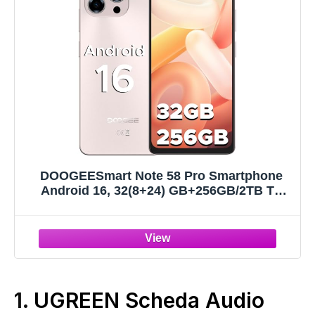
DOOGEESmart Note 58 Pro Smartphone
Android 16, 32(8+24) GB+256GB/2TB TF
Cellulare, 6.75" HD+ 90Hz
Schermo,6250mAh, 16MP+8MP Telefono
Cellulare, 4G Dual SIM/Octa Core/Widevine
L1/NFC/OTG/Face ID/GPS
1.
UGREEN Scheda Audio