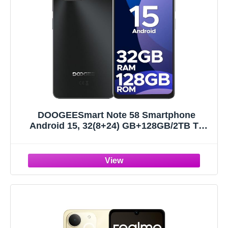
DOOGEESmart Note 58 Smartphone
Android 15, 32(8+24) GB+128GB/2TB TF
Cellulare, 6.75" HD+ 90Hz
Schermo,6250mAh, 16MP+8MP Telefono
Cellulare, 4G Dual SIM/Octa Core/Widevine
L1/NFC/OTG/Face ID/GPS, Nero