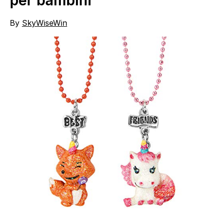
per bambini
By
SkyWiseWin