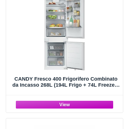
CANDY Fresco 400 Frigorifero Combinato
da Incasso 268L (194L Frigo + 74L Freezer),
Low Frost, App hOn, Super Freddo, Porte
Reversibili, 177,2x54x55 cm (AxLxP),
CNBQL3518EV