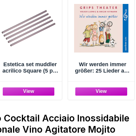
Estetica set muddler
Wir werden immer
acrilico Square (5 pc)
größer: 25 Lieder aus
nero M-54 (Japan
dem berühmtesten
import / Il pacchetto e
Kindertheater der
il manuale sono
Welt
scritte in giapponese)
 Cocktail Acciaio Inossidabile
nale Vino Agitatore Mojito