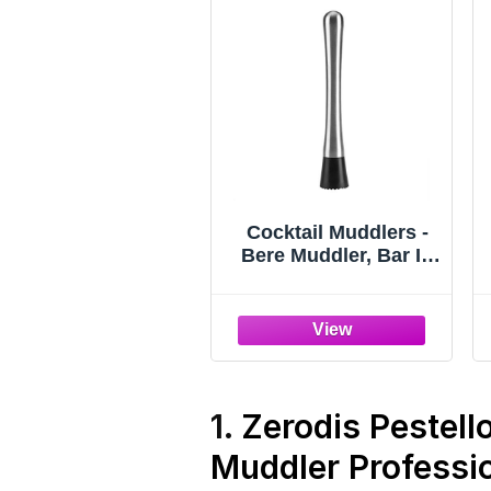
Cocktail Muddlers -
Bere Muddler, Bar In
Acciaio Inox Cocktail
Muddler Mojito
Masher Fruit Mixer
Muddler Bar Tool
1.
Zerodis Pestello
Muddler Professio