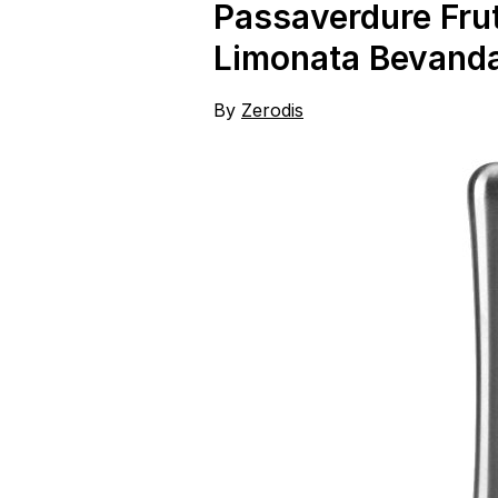
Passaverdure Frut
Limonata Bevanda 
By
Zerodis