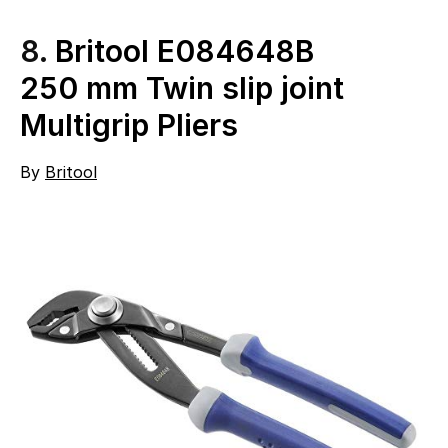
8.
Britool E084648B
250 mm Twin slip joint
Multigrip Pliers
By
Britool