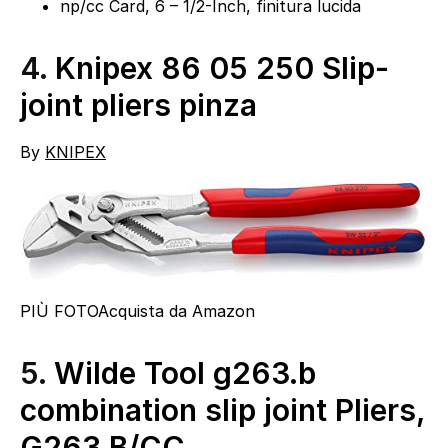
np/cc Card, 6 – 1/2-Inch, finitura lucida
4.
Knipex 86 05 250 Slip-
joint pliers pinza
By
KNIPEX
PIÙ FOTO
Acquista da Amazon
5.
Wilde Tool g263.b
combination slip joint Pliers,
G263.B/CC