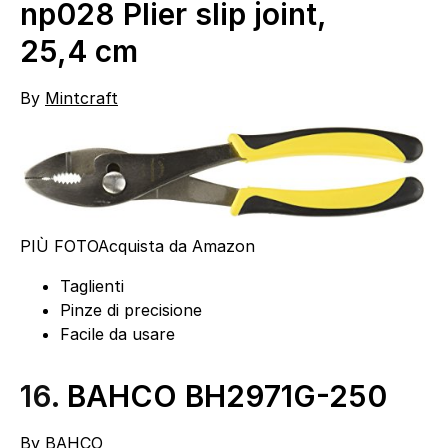
np028 Plier slip joint,
25,4 cm
By
Mintcraft
PIÙ FOTO
Acquista da Amazon
Taglienti
Pinze di precisione
Facile da usare
16.
BAHCO BH2971G-250
By
BAHCO