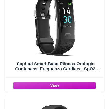
Septoui Smart Band Fitness Orologio
Contapassi Frequenza Cardiaca, SpO2,
Pressione Sanguigna, Sonno Calorie
Activity Tracker Impermeabile IP68, 16
Modalità Sportive Smartwatch Donna Uomo