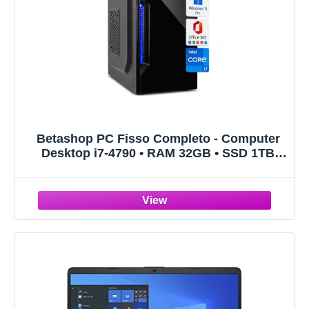
Betashop PC Fisso Completo - Computer
Desktop i7-4790 • RAM 32GB • SSD 1TB
(512 SSD + 512HDD) • Grafica Integrata HD
430 • Wi-Fi • Masterizzatore DVD • HDMI •
USB 3.0 • Windows 11 Pro • Office 365.