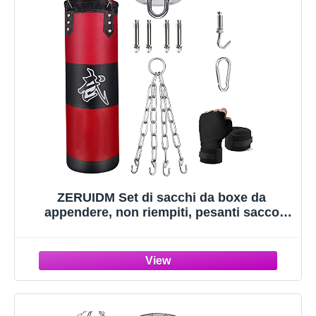
ZERUIDM Set di sacchi da boxe da
appendere, non riempiti, pesanti sacco
boxe per adulti e bambini, set da boxe con
fasce per le mani, ganci per sacco da boxe,
per MMA, Muay Thai, Karate, Taekwondo