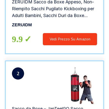
ZERUIDM Sacco da Boxe Appeso, Non-
Riempito Sacchi Pugilato Kickboxing per
Adulti Bambini, Sacchi Duri da Boxe
Pesante con Gancio Catena, Bende da
ZERUIDM
Boxe, Allenamento per MMA Muay Thai
Karatè Taekwondo
9.9
Vedi Prezzo Su Amazon
2
Sacco da Boxe – JanTeelGO Sacco