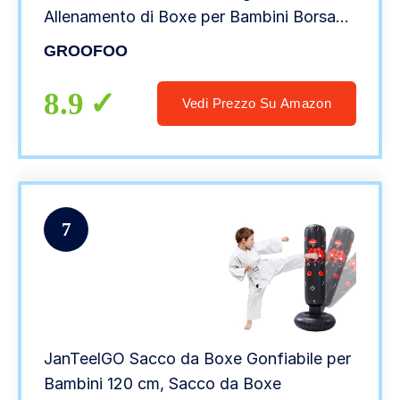
Allenamento di Boxe per Bambini Borsa
NON RICARICATA con Catena Montaggio
GROOFOO
per MMA Muay Thai Kick Boxing
80X28CM Blu
8.9
Vedi Prezzo Su Amazon
7
JanTeelGO Sacco da Boxe Gonfiabile per
Bambini 120 cm, Sacco da Boxe