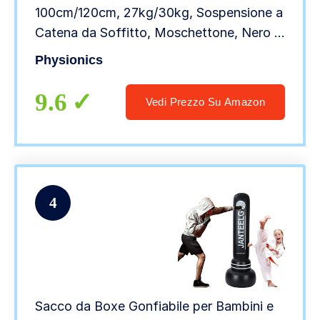
100cm/120cm, 27kg/30kg, Sospensione a
Catena da Soffitto, Moschettone, Nero –
Adulti Sacco Pugilato, Punching Bag, da
Physionics
Arti Marziali, MMA, Muay Thai (120 cm)
9.6
Vedi Prezzo Su Amazon
4
Sacco da Boxe Gonfiabile per Bambini e