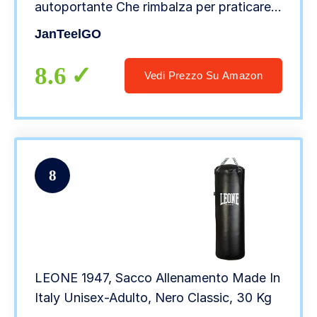
autoportante Che rimbalza per praticare
Kickboxing, Karate, Taekwondo per
JanTeelGO
alleviare l’energia accumulata (Nero, 120
cm)
8.6
Vedi Prezzo Su Amazon
8
LEONE 1947, Sacco Allenamento Made In
Italy Unisex-Adulto, Nero Classic, 30 Kg