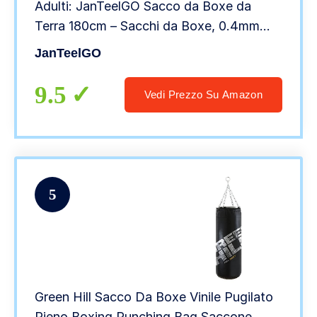
Adulti: JanTeelGO Sacco da Boxe da
Terra 180cm – Sacchi da Boxe, 0.4mm
Spessore PVC Pungiball Bambini –
JanTeelGO
Tumbler Rimbalzo Immedi
9.5
Vedi Prezzo Su Amazon
5
Green Hill Sacco Da Boxe Vinile Pugilato
Pieno Boxing Punching Bag Saccone