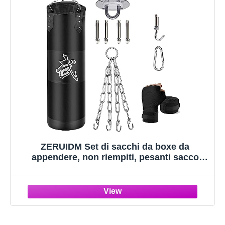
ZERUIDM Set di sacchi da boxe da
appendere, non riempiti, pesanti sacco
boxe per adulti e bambini, set da boxe con
fasce per le mani, ganci per sacco da boxe,
per MMA, Muay Thai, Karate, Taekwondo