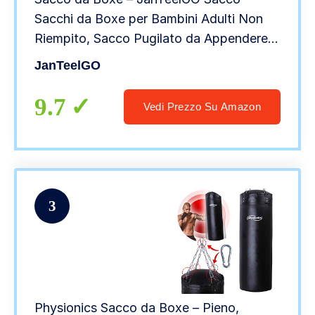
Sacchi da Boxe per Bambini Adulti Non
Riempito, Sacco Pugilato da Appendere
per MMA Muay Thai Kick Boxing da
JanTeelGO
Allenamento Sandbag (Rosso,100 cm)
9.7
Vedi Prezzo Su Amazon
3
Physionics Sacco da Boxe – Pieno,