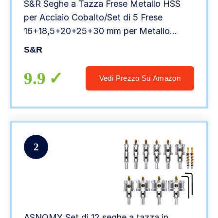
S&R Seghe a Tazza Frese Metallo HSS
per Acciaio Cobalto/Set di 5 Frese
16+18,5+20+25+30 mm per Metallo
Codolo 9,5 mm
S&R
9.9
Vedi Prezzo Su Amazon
2
ASNOMY Set di 12 seghe a tazza in