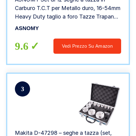
Carburo T.C.T per Metallo duro, 16-54mm
Heavy Duty taglio a foro Tazze Trapano
per sega a tazza in metallo, acciaio
ASNOMY
inossidabile, legno, plastica, con custodia
9.6
Vedi Prezzo Su Amazon
3
Makita D-47298 – seghe a tazza (set,