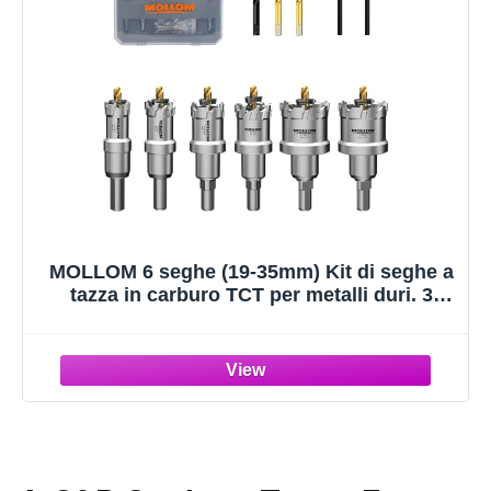
MOLLOM 6 seghe (19-35mm) Kit di seghe a
tazza in carburo TCT per metalli duri. 3
punte pilota extra per acciaio inossidabile,
ferro, alluminio, leghe e altri metalli