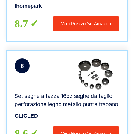
Cartongesso, Tubi, Plastica, Pannelli di
Ihomepark
Fibra/Verde
8.7
Vedi Prezzo Su Amazon
8
Set seghe a tazza 16pz seghe da taglio
perforazione legno metallo punte trapano
CLICLED
8.6
Vedi Prezzo Su Amazon