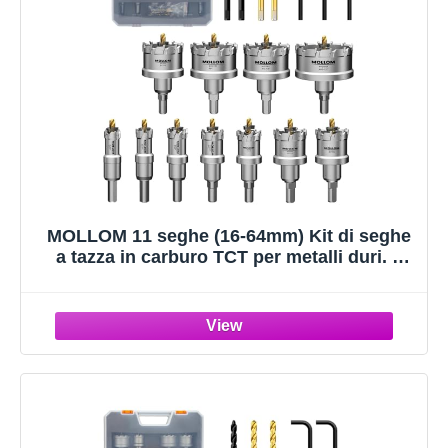
MOLLOM 11 seghe (16-64mm) Kit di seghe
a tazza in carburo TCT per metalli duri. 4
punte pilota extra per acciaio inossidabile,
ferro, alluminio, leghe e altri metalli