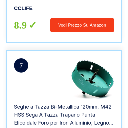
Forareper per Acciaio inossidabile
CCLIFE
Alluminio, Legno, PVC Plastica
8.9
Vedi Prezzo Su Amazon
7
Seghe a Tazza Bi-Metallica 120mm, M42
HSS Sega A Tazza Trapano Punta
Elicoidale Foro per Iron Alluminio, Legno,