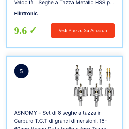
Velocità，Seghe a Tazza Metallo HSS per
Acciaio Cobalto/Set di 5 frese
Flintronic
16+18,5+20+25+30 mm per Lega
Cobalto…
9.6
Vedi Prezzo Su Amazon
5
ASNOMY – Set di 8 seghe a tazza in
Carburo T.C.T di grandi dimensioni, 16-
60mm Heavy Duty taglio a foro Tazze