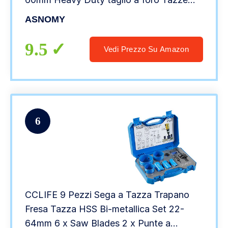
Trapano per sega a tazza in metallo,
ASNOMY
acciaio inossidabile, legno, plastica, con
custodia
9.5
Vedi Prezzo Su Amazon
6
CCLIFE 9 Pezzi Sega a Tazza Trapano
Fresa Tazza HSS Bi-metallica Set 22-
64mm 6 x Saw Blades 2 x Punte a