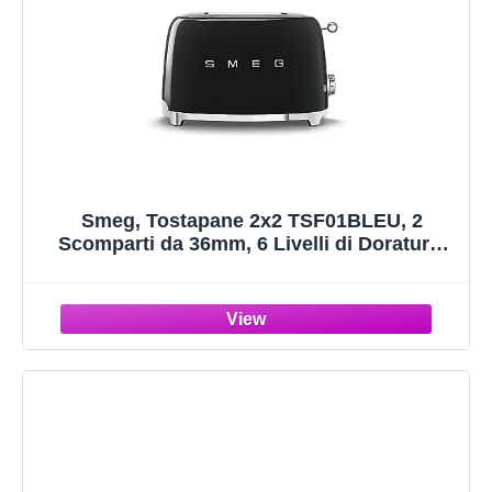
Smeg, Tostapane 2x2 TSF01BLEU, 2
Scomparti da 36mm, 6 Livelli di Doratura,
Funzione Riscaldamento, Scongelamento e
Bagel, Espulsione Automatica del Pane,
Cassetto Raccoglibriciole, 950W, Nero