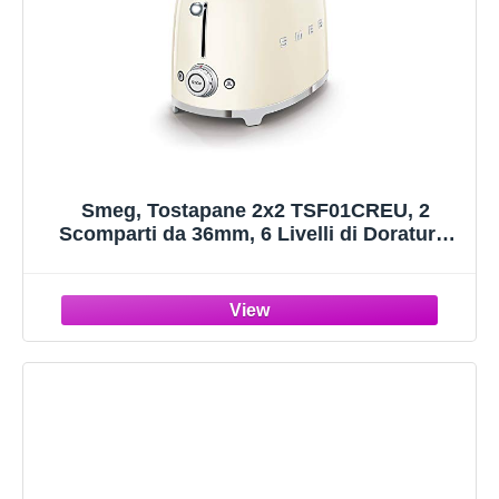
Smeg, Tostapane 2x2 TSF01CREU, 2
Scomparti da 36mm, 6 Livelli di Doratura,
Funzione Riscaldamento, Scongelamento e
Bagel, Espulsione Automatica del Pane,
Cassetto Raccoglibriciole, 950W, Crema