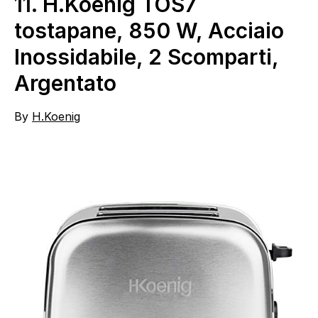
11.
H.Koenig TOS7
tostapane, 850 W, Acciaio
Inossidabile, 2 Scomparti,
Argentato
By
H.Koenig