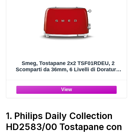
Smeg, Tostapane 2x2 TSF01RDEU, 2
Scomparti da 36mm, 6 Livelli di Doratura,
Funzione Riscaldamento, Scongelamento e
Bagel, Espulsione Automatica del Pane,
Cassetto Raccoglibriciole, 950W, Rosso
1.
Philips Daily Collection
HD2583/00 Tostapane con