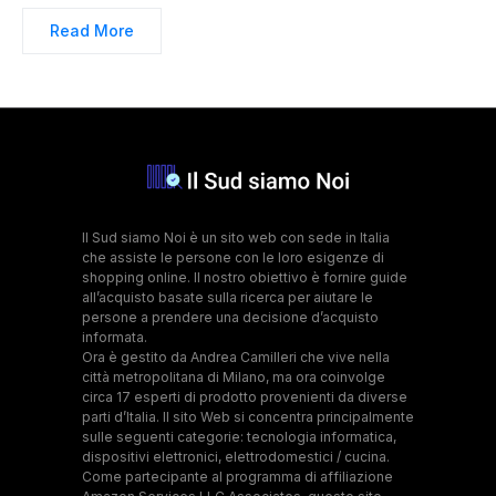
Read More
Il Sud siamo Noi è un sito web con sede in Italia
che assiste le persone con le loro esigenze di
shopping online. Il nostro obiettivo è fornire guide
all’acquisto basate sulla ricerca per aiutare le
persone a prendere una decisione d’acquisto
informata.
Ora è gestito da Andrea Camilleri che vive nella
città metropolitana di Milano, ma ora coinvolge
circa 17 esperti di prodotto provenienti da diverse
parti d’Italia. Il sito Web si concentra principalmente
sulle seguenti categorie: tecnologia informatica,
dispositivi elettronici, elettrodomestici / cucina.
Come partecipante al programma di affiliazione