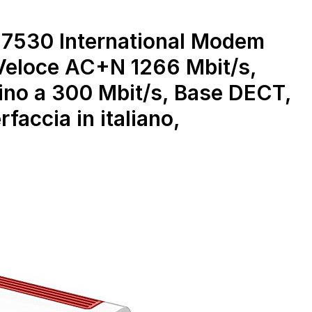
segnale stabile, UE01
Ralink RT3572, per TV
e
7530 International Modem
 Veloce AC+N 1266 Mbit/s,
 fino a 300 Mbit/s, Base DECT,
rfaccia in italiano,