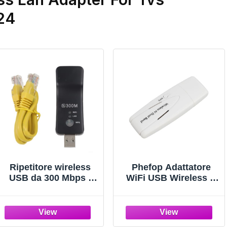
24
Ripetitore wireless
Phefop Adattatore
USB da 300 Mbps -
WiFi USB Wireless N
Adattatore da Wi-Fi a
Dual Band 300Mbps,
Ethernet per Smart
2,4GHz 150Mbps
TV e per lettori
5GHz 300Mbps 802.11
multimediali, ponte
a B G N, con Chipset