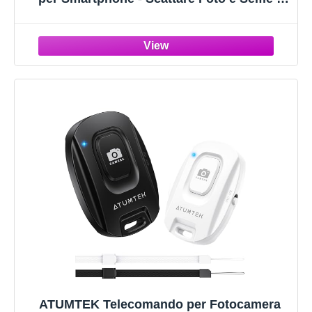
Compatibile con Apple IOS e
Android/iPhone/iPad/Samsung/e Altri
Cellulari e Tablet/Cordino Regolabile da
Polso
ATUMTEK Telecomando per Fotocamera