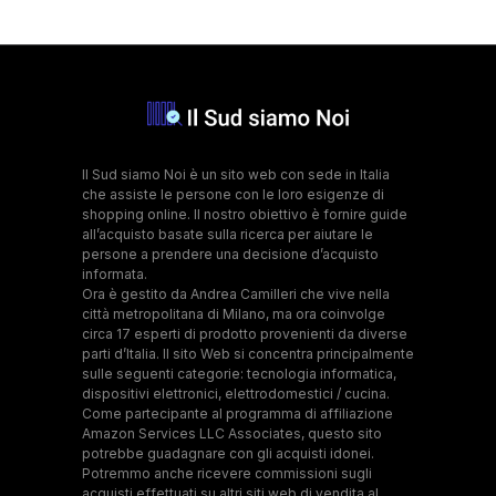
Il Sud siamo Noi è un sito web con sede in Italia
che assiste le persone con le loro esigenze di
shopping online. Il nostro obiettivo è fornire guide
all’acquisto basate sulla ricerca per aiutare le
persone a prendere una decisione d’acquisto
informata.
Ora è gestito da Andrea Camilleri che vive nella
città metropolitana di Milano, ma ora coinvolge
circa 17 esperti di prodotto provenienti da diverse
parti d’Italia. Il sito Web si concentra principalmente
sulle seguenti categorie: tecnologia informatica,
dispositivi elettronici, elettrodomestici / cucina.
Come partecipante al programma di affiliazione
Amazon Services LLC Associates, questo sito
potrebbe guadagnare con gli acquisti idonei.
Potremmo anche ricevere commissioni sugli
acquisti effettuati su altri siti web di vendita al